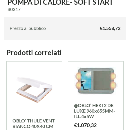
POMPA DI CALORE- SOFT START
80317
Prezzo al pubblico
€
1.558,72
Prodotti correlati
@OBLO’ HEKI 2 DE
LUXE 960x655MM-
ILL.4x5W
OBLO’ THULE VENT
€
1.070,32
BIANCO 40X40 CM