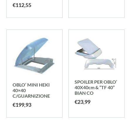
€
112,55
SPOILER PER OBLO’
OBLO’ MINI HEKI
40X40cm & “TF 40”
40×40
BIAN CO
C/GUARNIZIONE
€
23,99
€
199,93